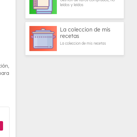
leídos y leídos
La coleccion de mis
recetas
La coleccion de mis recetas
ción,
para