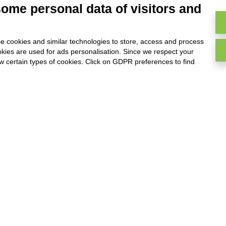
some personal data of visitors and
MARKETPLACE
e cookies and similar technologies to store, access and process
Componentes ReportOne
okies are used for ads personalisation. Since we respect your
a forma
ow certain types of cookies. Click on GDPR preferences to find
r,
Componentes PocketSell
ades
Componentes D-TEC
s
anto en
Componentes Invoice4Cloud
 el lado
Componente Adicional Ticketing
CREA TU SOFTWARE
Desarrollador
Primeros Pasos
API
E-Book
Blog