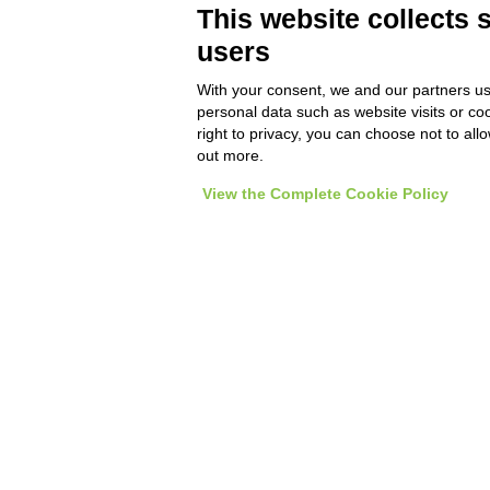
This website collects 
users
With your consent, we and our partners us
personal data such as website visits or co
La plataforma de software D-One puede informatizar l
right to privacy, you can choose not to all
en que trabaja. Software verticalizados para cada secto
creación de bases de datos a medida para las necesid
out more.
más específicas y soluciones profesionales para quiene
trabajan en movimiento. Multiplataforma para trabajar t
View the Complete Cookie Policy
línea como fuera de línea en sistemas Android e iOS y en
del escritorio en la Web, en Windows e incluso Mac OS X.
info@d-one.info