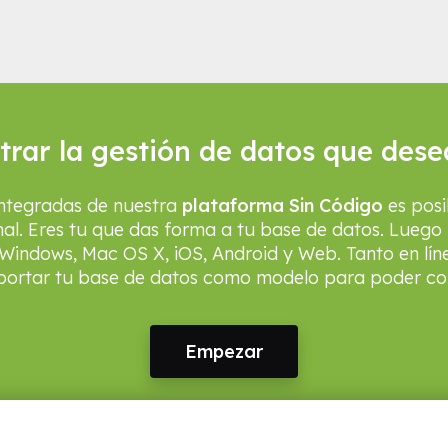
rar la gestión de datos que dese
integradas de nuestra
plataforma Sin Código
es posi
nal. Eres tu que das forma a tu base de datos. Luego 
Windows, Mac OS X, iOS, Android y Web. Tanto en lín
ortar tu base de datos como modelo para poder com
Empezar