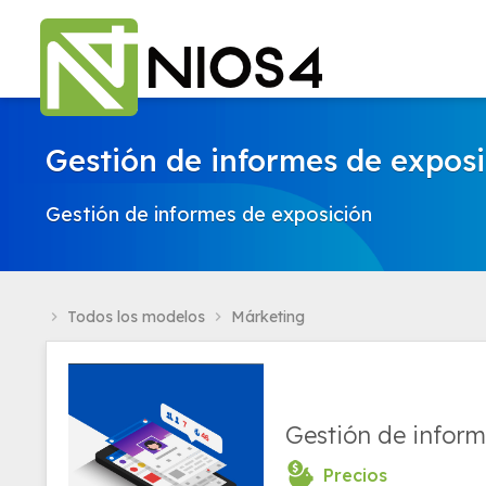
Gestión de informes de exposi
Gestión de informes de exposición
Todos los modelos
Márketing
navigate_next
navigate_next
Gestión de inform
Precios