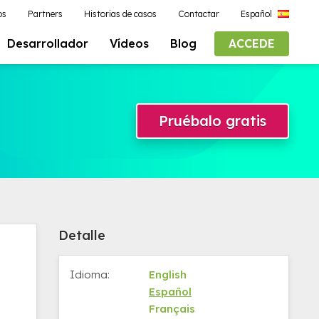
os
Partners
Historias de casos
Contactar
Español
Desarrollador
Vídeos
Blog
ACCEDE
Pruébalo gratis
Detalle
Idioma:
English
Español
Français