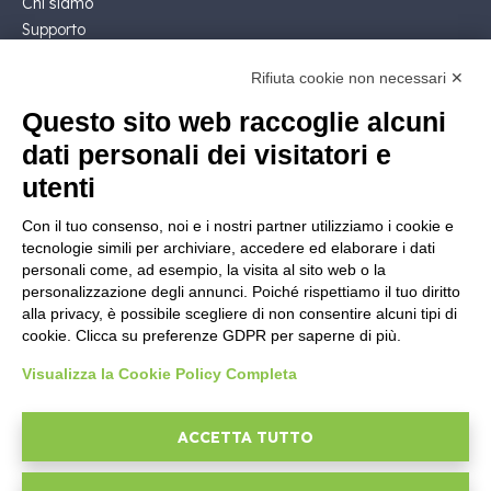
Chi siamo
Supporto
Contatto Commerciale
Rifiuta cookie non necessari ✕
Contattaci
Segui Nios4
Questo sito web raccoglie alcuni
dati personali dei visitatori e
NOTE LEGALI
utenti
Licenza Software
Con il tuo consenso, noi e i nostri partner utilizziamo i cookie e
Documentazione contrattuale e GDPR
tecnologie simili per archiviare, accedere ed elaborare i dati
Condizioni generali di fornitura
personali come, ad esempio, la visita al sito web o la
Condizioni di vendita
personalizzazione degli annunci. Poiché rispettiamo il tuo diritto
alla privacy, è possibile scegliere di non consentire alcuni tipi di
Condizioni del servizio di supporto
cookie. Clicca su preferenze GDPR per saperne di più.
Informative Privacy
Security Policy
Visualizza la Cookie Policy Completa
Impostazioni cookie
Area legale
ACCETTA TUTTO