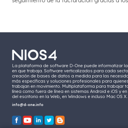
seguimiento de la facturación gracias a lo
La plataforma de software D-One puede informatizar l
en que trabaja. Software verticalizados para cada secto
creación de bases de datos a medida para las necesid
más específicas y soluciones profesionales para quiene
trabajan en movimiento. Multiplataforma para trabajar t
línea como fuera de línea en sistemas Android e iOS y en
del escritorio en la Web, en Windows e incluso Mac OS X.
info@d-one.info