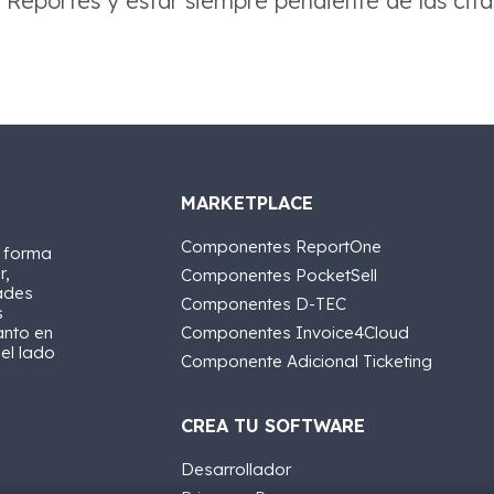
s Reportes y estar siempre pendiente de las cita
MARKETPLACE
Componentes ReportOne
a forma
r,
Componentes PocketSell
ades
Componentes D-TEC
s
anto en
Componentes Invoice4Cloud
 el lado
Componente Adicional Ticketing
CREA TU SOFTWARE
Desarrollador