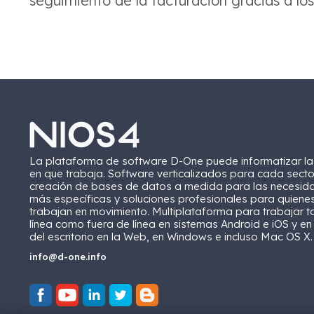
seguimiento de la facturación gracias a lo
La plataforma de software D-One puede informatizar l
en que trabaja. Software verticalizados para cada secto
creación de bases de datos a medida para las necesid
más específicas y soluciones profesionales para quiene
trabajan en movimiento. Multiplataforma para trabajar t
línea como fuera de línea en sistemas Android e iOS y en
del escritorio en la Web, en Windows e incluso Mac OS X.
info@d-one.info