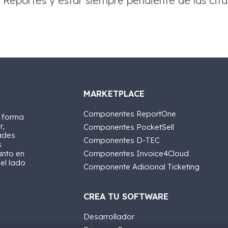
s Reportes y estar siempre pendiente de las cita
MARKETPLACE
Componentes ReportOne
a forma
r,
Componentes PocketSell
ades
Componentes D-TEC
s
anto en
Componentes Invoice4Cloud
 el lado
Componente Adicional Ticketing
CREA TU SOFTWARE
Desarrollador