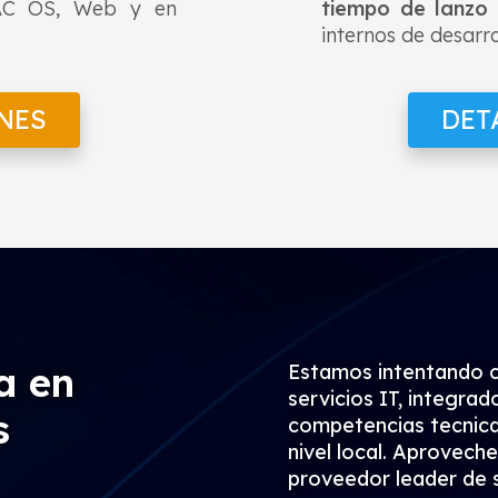
MAC OS, Web y en
tiempo de lanzo
internos de desarro
NES
DET
a en
Estamos intentando 
servicios IT, integra
s
competencias tecnicas
nivel local. Aprovech
proveedor leader de s