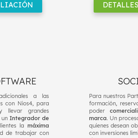
ILIACIÓN
DETALLE
OFTWARE
SOC
adicionales a las
Para nuestros Part
os con Nios4, para
formación, reserv
 y llevar grandes
poder
comercia
r un
Integrador de
marca
. Un proce
lientes la
máxima
quienes desean ob
d de trabajar con
con inversiones li