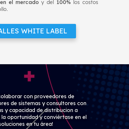
 en el mercado
y del
100%
los costos
llo.
ALLES WHITE LABEL
colaborar con proveedores de
dores de sistemas y consultores con
 y capacidad de distribucion a
e la oportunidad y conviértase en el
oluciones en tu área!