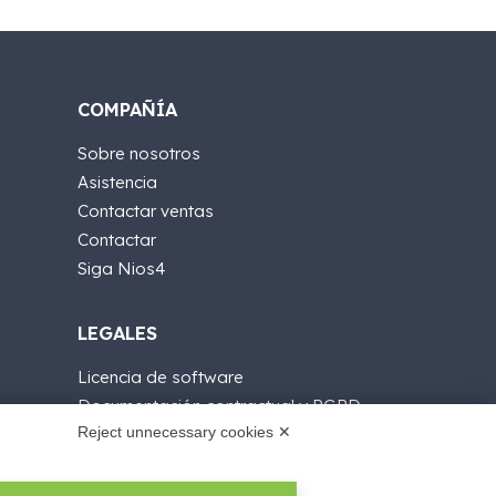
COMPAÑÍA
Sobre nosotros
Asistencia
Contactar ventas
Contactar
Siga Nios4
LEGALES
Licencia de software
Documentación contractual y RGPD
Reject unnecessary cookies ✕
Condiciones generales de suministro
Condiciones de venta
Condiciones del servicio de soporte