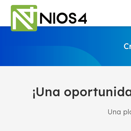
C
¡Una oportunida
Una pl