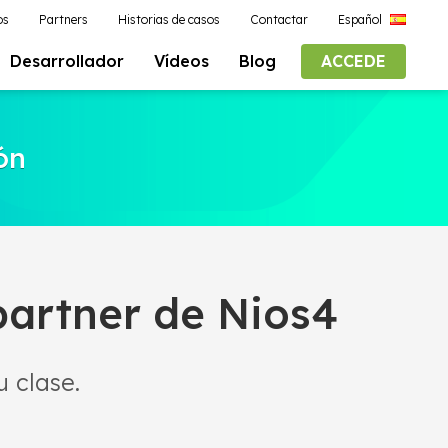
os
Partners
Historias de casos
Contactar
Español
Desarrollador
Vídeos
Blog
ACCEDE
ón
partner de Nios4
 clase.