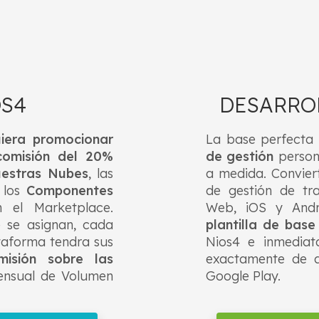
S4
DESARRO
uiera promocionar
La base perfecta 
comisión del 20%
de gestión
persona
uestras Nubes
, las
a medida. Conviert
 los
Componentes
de gestión de tr
 el Marketplace.
Web, iOS y Andr
e se asignan, cada
plantilla de bas
taforma tendra sus
Nios4 e inmedia
misión sobre las
exactamente de 
ensual de Volumen
Google Play.