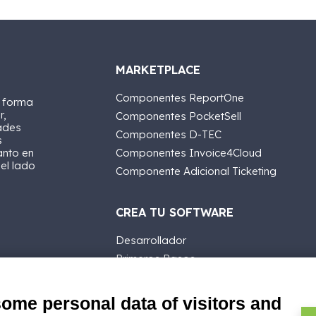
MARKETPLACE
Componentes ReportOne
a forma
r,
Componentes PocketSell
ades
Componentes D-TEC
s
anto en
Componentes Invoice4Cloud
 el lado
Componente Adicional Ticketing
CREA TU SOFTWARE
Desarrollador
Primeros Pasos
API
E-Book
some personal data of visitors and
Blog