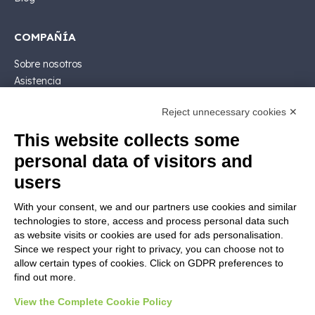
COMPAÑÍA
Sobre nosotros
Asistencia
Contactar ventas
Reject unnecessary cookies ✕
Contactar
Siga Nios4
This website collects some
personal data of visitors and
LEGALES
users
Licencia de software
With your consent, we and our partners use cookies and similar
Documentación contractual y RGPD
technologies to store, access and process personal data such
Condiciones generales de suministro
as website visits or cookies are used for ads personalisation.
Condiciones de venta
Since we respect your right to privacy, you can choose not to
allow certain types of cookies. Click on GDPR preferences to
Condiciones del servicio de soporte
find out more.
Informativas Privacidad
Security Policy
View the Complete Cookie Policy