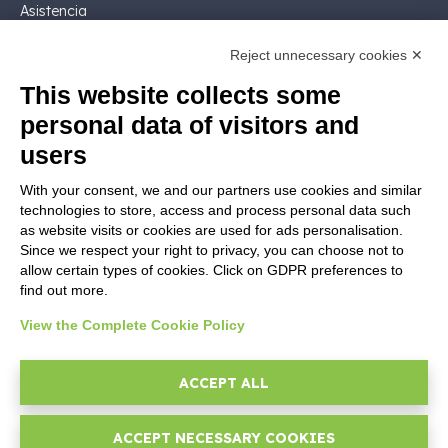
Asistencia
Contactar ventas
Reject unnecessary cookies ✕
Contactar
Siga Nios4
This website collects some
personal data of visitors and
LEGALES
users
Licencia de software
With your consent, we and our partners use cookies and similar
Documentación contractual y RGPD
technologies to store, access and process personal data such
Condiciones generales de suministro
as website visits or cookies are used for ads personalisation.
Condiciones de venta
Since we respect your right to privacy, you can choose not to
allow certain types of cookies. Click on GDPR preferences to
Condiciones del servicio de soporte
find out more.
Informativas Privacidad
Security Policy
View the Complete Cookie Policy
Configuraciones cookie
Área legal
ACCEPT ALL
ACCEPT NECESSARY COOKIES
© 2026
D-One Software House
-