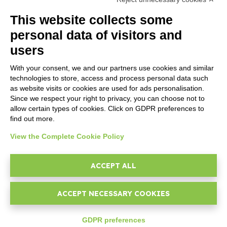
Recogida de Pedidos, copia
de comisiones y ventas
This website collects some
directas en nube
personal data of visitors and
users
With your consent, we and our partners use cookies and similar
technologies to store, access and process personal data such
as website visits or cookies are used for ads personalisation.
Since we respect your right to privacy, you can choose not to
allow certain types of cookies. Click on GDPR preferences to
Invoice4Cloud
find out more.
View the Complete Cookie Policy
Facturación rapida, creacion
XML facturas, gestion
presupuestos, calendario
ACCEPT ALL
caducidades y almacen.
ACCEPT NECESSARY COOKIES
GDPR preferences