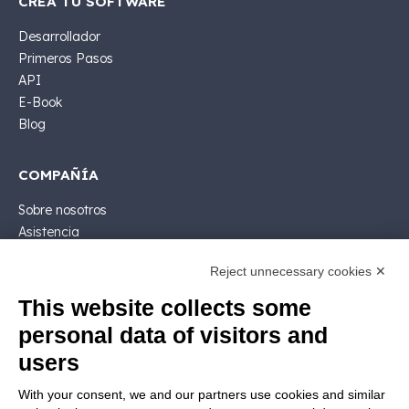
CREA TU SOFTWARE
Desarrollador
Primeros Pasos
API
E-Book
Blog
COMPAÑÍA
Sobre nosotros
Asistencia
Contactar ventas
Reject unnecessary cookies ✕
Contactar
Siga Nios4
This website collects some
personal data of visitors and
LEGALES
users
Licencia de software
With your consent, we and our partners use cookies and similar
Documentación contractual y RGPD