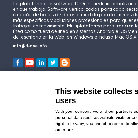
La plataforma de software D-One puede informatizar l
en que trabaja. Software verticalizados para cada secto
creación de bases de datos a medida para las necesid
más específicas y soluciones profesionales para quiene
trabajan en movimiento. Multiplataforma para trabajar t
línea como fuera de línea en sistemas Android e iOS y en
del escritorio en la Web, en Windows e incluso Mac OS X.
info@d-one.info
This website collects 
users
With your consent, we and our partners us
personal data such as website visits or co
right to privacy, you can choose not to all
out more.