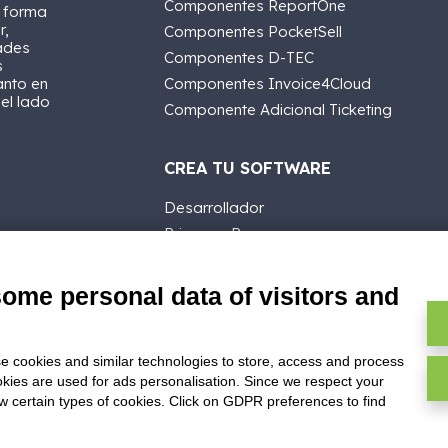
Componentes ReportOne
a forma
r,
Componentes PocketSell
ades
Componentes D-TEC
s
anto en
Componentes Invoice4Cloud
 el lado
Componente Adicional Ticketing
CREA TU SOFTWARE
Desarrollador
Primeros Pasos
API
E-Book
some personal data of visitors and
Blog
e cookies and similar technologies to store, access and process
okies are used for ads personalisation. Since we respect your
ow certain types of cookies. Click on GDPR preferences to find