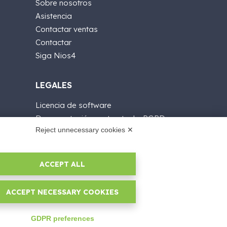
Sobre nosotros
Asistencia
Contactar ventas
Contactar
Siga Nios4
LEGALES
Licencia de software
Documentación contractual y RGPD
Reject unnecessary cookies ✕
Condiciones generales de suministro
Condiciones de venta
Condiciones del servicio de soporte
ACCEPT ALL
Informativas Privacidad
Security Policy
ACCEPT NECESSARY COOKIES
Configuraciones cookie
Área legal
GDPR preferences