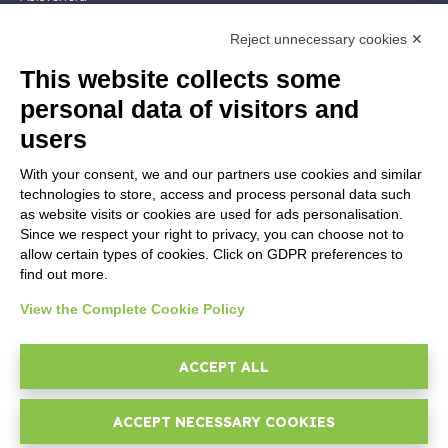
Contactar ventas
Reject unnecessary cookies ✕
Contactar
Siga Nios4
This website collects some
personal data of visitors and
LEGALES
users
Licencia de software
With your consent, we and our partners use cookies and similar
Documentación contractual y RGPD
technologies to store, access and process personal data such
Condiciones generales de suministro
as website visits or cookies are used for ads personalisation.
Condiciones de venta
Since we respect your right to privacy, you can choose not to
allow certain types of cookies. Click on GDPR preferences to
Condiciones del servicio de soporte
find out more.
Informativas Privacidad
Security Policy
View the Complete Cookie Policy
Configuraciones cookie
Área legal
ACCEPT ALL
ACCEPT NECESSARY COOKIES
© 2026
D-One Software House
-
Todos los derechos reservados -
P.IVA: 02211990367 -