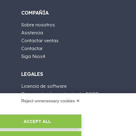
COMPAÑÍA
Sobre nosotros
Asistencia
Contactar ventas
Contactar
Siga Nios4
LEGALES
Licencia de software
Documentación contractual y RGPD
Reject unnecessary cookies ✕
Condiciones generales de suministro
Condiciones de venta
Condiciones del servicio de soporte
ACCEPT ALL
Informativas Privacidad
Security Policy