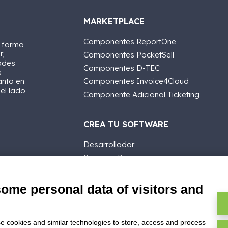
MARKETPLACE
Componentes ReportOne
a forma
r,
Componentes PocketSell
ades
Componentes D-TEC
s
anto en
Componentes Invoice4Cloud
 el lado
Componente Adicional Ticketing
CREA TU SOFTWARE
Desarrollador
Primeros Pasos
API
E-Book
some personal data of visitors and
Blog
e cookies and similar technologies to store, access and process