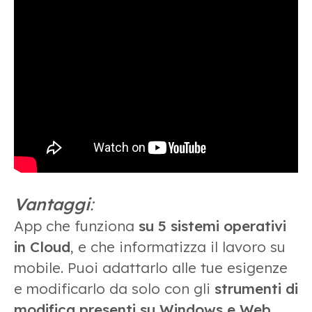
Vantaggi
:
App che funziona
su 5 sistemi operativi
in Cloud
, e che informatizza il lavoro su
mobile. Puoi adattarlo alle tue esigenze
e modificarlo da solo con gli
strumenti di
modifica presenti su Windows e Web
.