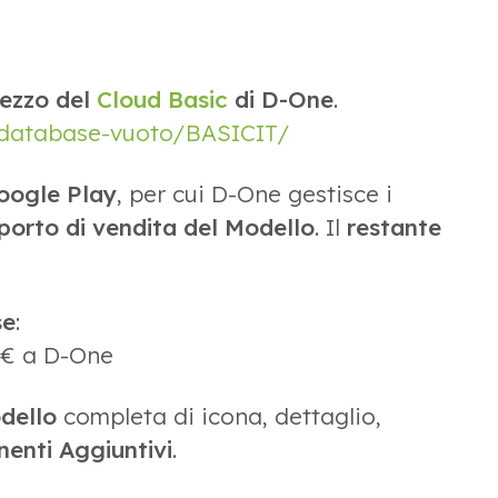
rezzo del
Cloud Basic
di D-One
.
/database-vuoto/BASICIT/
Google Play
, per cui D-One gestisce i
porto di vendita del Modello
. Il
restante
se
:
0 € a D-One
dello
completa di icona, dettaglio,
enti Aggiuntivi
.