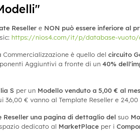
odelli"
ate Reseller
e
NON può essere inferiore al p
sic:
https://nios4.com/it/p/database-vuoto
 Commercializzazione è quello del
circuito 
ponenti Aggiuntivi a fronte di un
40% dell'im
lia S
per un
Modello venduto a 5,00 € al me
 cui 36,00 € vanno al Template Reseller e 24,0
e Reseller una pagina di dettaglio del
suo
Mo
 spazio dedicato al
MarketPlace
per i
Compon