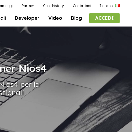
antaggi
Partner
Case history
Contattaci
Italiano
ali
Developer
Video
Blog
ACCEDI
tner Nios4
 Nios4 per la
stionali