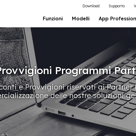
Download
Supporto
V
Funzioni
Modelli
App Profession
Provvigioni Programmi Par
onti e Provvigioni riservati ai Partner
ializzazione delle nostre soluzioni ge