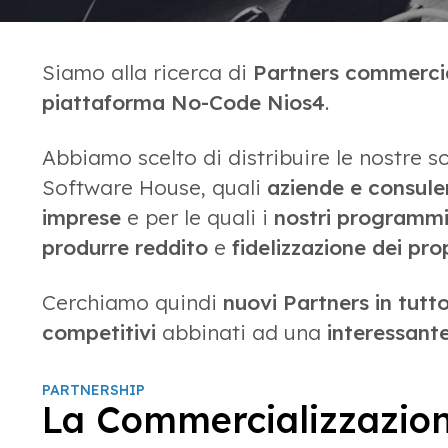
Siamo alla ricerca di
Partners commercia
piattaforma No-Code Nios4
.
Abbiamo scelto di distribuire le nostre so
Software House, quali
aziende e consule
imprese
e per le quali i
nostri programm
produrre reddito
e
fidelizzazione dei prop
Cerchiamo quindi
nuovi Partners in tutt
competitivi
abbinati ad una
interessant
PARTNERSHIP
La Commercializzazio