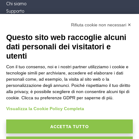
Chi siamo
Supporto
Contatto Commerciale
Rifiuta cookie non necessari ✕
Contattaci
Segui Nios4
Questo sito web raccoglie alcuni
dati personali dei visitatori e
NOTE LEGALI
utenti
Licenza Software
Con il tuo consenso, noi e i nostri partner utilizziamo i cookie e
Documentazione contrattuale e GDPR
tecnologie simili per archiviare, accedere ed elaborare i dati
Condizioni generali di fornitura
personali come, ad esempio, la visita al sito web o la
Condizioni di vendita
personalizzazione degli annunci. Poiché rispettiamo il tuo diritto
alla privacy, è possibile scegliere di non consentire alcuni tipi di
Condizioni del servizio di supporto
cookie. Clicca su preferenze GDPR per saperne di più.
Informative Privacy
Security Policy
Visualizza la Cookie Policy Completa
Impostazioni cookie
Area legale
ACCETTA TUTTO