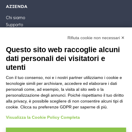
AZIENDA
Chi siamo
Supporto
Contatto Commerciale
Rifiuta cookie non necessari ✕
Contattaci
Segui Nios4
Questo sito web raccoglie alcuni
dati personali dei visitatori e
NOTE LEGALI
utenti
Licenza Software
Con il tuo consenso, noi e i nostri partner utilizziamo i cookie e
Documentazione contrattuale e GDPR
tecnologie simili per archiviare, accedere ed elaborare i dati
Condizioni generali di fornitura
personali come, ad esempio, la visita al sito web o la
Condizioni di vendita
personalizzazione degli annunci. Poiché rispettiamo il tuo diritto
alla privacy, è possibile scegliere di non consentire alcuni tipi di
Condizioni del servizio di supporto
cookie. Clicca su preferenze GDPR per saperne di più.
Informative Privacy
Security Policy
Visualizza la Cookie Policy Completa
Impostazioni cookie
Area legale