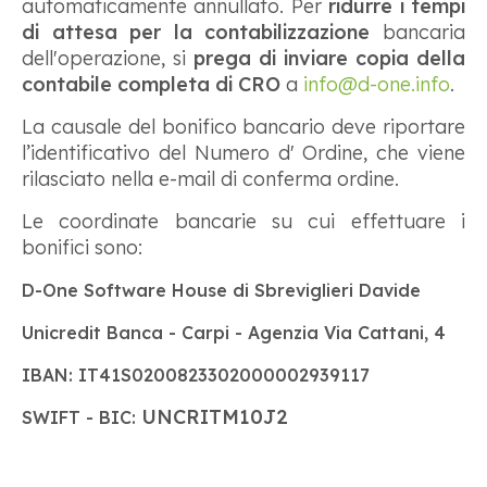
automaticamente annullato. Per
ridurre i tempi
di attesa per la contabilizzazione
bancaria
dell'operazione, si
prega di inviare copia della
contabile completa di CRO
a
info@d-one.info
.
La causale del bonifico bancario deve riportare
l’identificativo del Numero d' Ordine, che viene
rilasciato nella e-mail di conferma ordine.
Le coordinate bancarie su cui effettuare i
bonifici sono:
D-One Software House di Sbreviglieri Davide
Unicredit Banca - Carpi - Agenzia Via Cattani, 4
IBAN: IT41S0200823302000002939117
UNCRITM10J2
SWIFT - BIC: