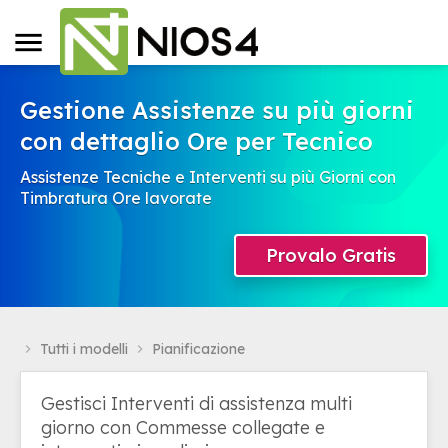
Gestione Assistenze su più giorni
con dettaglio Ore per Tecnico
Assistenze Tecniche e Interventi su più Giorni con
Timbratura Ore lavorate
Provalo Gratis
Tutti i modelli
Pianificazione
navigate_next
navigate_next
Gestisci Interventi di assistenza multi
giorno con Commesse collegate e