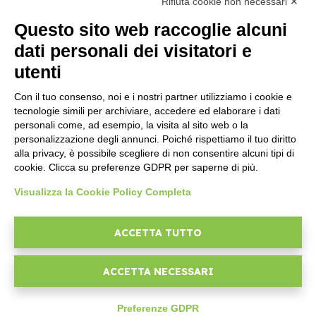
Rifiuta cookie non necessari ✕
MARKETPLACE
Questo sito web raccoglie alcuni
Componenti ReportOne
dati personali dei visitatori e
Componenti PocketSell
utenti
Componenti OneOrder
Componenti D-TEC
Con il tuo consenso, noi e i nostri partner utilizziamo i cookie e
Componenti Invoice4Cloud
tecnologie simili per archiviare, accedere ed elaborare i dati
Componente Aggiuntivo Ticketing
personali come, ad esempio, la visita al sito web o la
personalizzazione degli annunci. Poiché rispettiamo il tuo diritto
alla privacy, è possibile scegliere di non consentire alcuni tipi di
CREA IL TUO GESTIONALE
cookie. Clicca su preferenze GDPR per saperne di più.
Developer
Visualizza la Cookie Policy Completa
Primi passi
API
ACCETTA TUTTO
E-Book
Blog
ACCETTA NECESSARI
AZIENDA
Preferenze GDPR