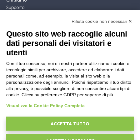
Chi siamo
Supporto
Contatto Commerciale
Rifiuta cookie non necessari ✕
Contattaci
Segui Nios4
Questo sito web raccoglie alcuni
dati personali dei visitatori e
NOTE LEGALI
utenti
Licenza Software
Con il tuo consenso, noi e i nostri partner utilizziamo i cookie e
Documentazione contrattuale e GDPR
tecnologie simili per archiviare, accedere ed elaborare i dati
Condizioni generali di fornitura
personali come, ad esempio, la visita al sito web o la
Condizioni di vendita
personalizzazione degli annunci. Poiché rispettiamo il tuo diritto
alla privacy, è possibile scegliere di non consentire alcuni tipi di
Condizioni del servizio di supporto
cookie. Clicca su preferenze GDPR per saperne di più.
Informative Privacy
Security Policy
Visualizza la Cookie Policy Completa
Impostazioni cookie
Area legale
ACCETTA TUTTO