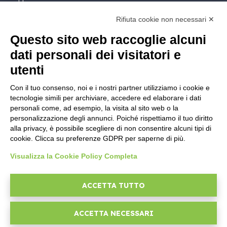
Contatto Commerciale
Rifiuta cookie non necessari ✕
Contattaci
Segui Nios4
Questo sito web raccoglie alcuni
dati personali dei visitatori e
NOTE LEGALI
utenti
Licenza Software
Con il tuo consenso, noi e i nostri partner utilizziamo i cookie e
Documentazione contrattuale e GDPR
tecnologie simili per archiviare, accedere ed elaborare i dati
Condizioni generali di fornitura
personali come, ad esempio, la visita al sito web o la
Condizioni di vendita
personalizzazione degli annunci. Poiché rispettiamo il tuo diritto
alla privacy, è possibile scegliere di non consentire alcuni tipi di
Condizioni del servizio di supporto
cookie. Clicca su preferenze GDPR per saperne di più.
Informative Privacy
Security Policy
Visualizza la Cookie Policy Completa
Impostazioni cookie
Area legale
ACCETTA TUTTO
ACCETTA NECESSARI
© 2026
D-One Software House
-
Tutti i diritti sono riservati -
P.IVA: 02211990367 -