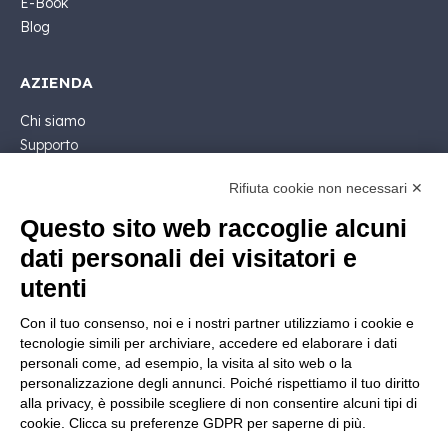
E-Book
Blog
AZIENDA
Chi siamo
Supporto
Contatto Commerciale
Rifiuta cookie non necessari ✕
Contattaci
Segui Nios4
Questo sito web raccoglie alcuni
dati personali dei visitatori e
NOTE LEGALI
utenti
Licenza Software
Con il tuo consenso, noi e i nostri partner utilizziamo i cookie e
Documentazione contrattuale e GDPR
tecnologie simili per archiviare, accedere ed elaborare i dati
Condizioni generali di fornitura
personali come, ad esempio, la visita al sito web o la
Condizioni di vendita
personalizzazione degli annunci. Poiché rispettiamo il tuo diritto
alla privacy, è possibile scegliere di non consentire alcuni tipi di
Condizioni del servizio di supporto
cookie. Clicca su preferenze GDPR per saperne di più.
Informative Privacy