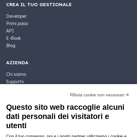
CREA IL TUO GESTIONALE
Developer
Primi passi
API
E-Book
Blog
AZIENDA
Chi siamo
Supporto
Contatto Commerciale
Rifiuta cookie non necessari ✕
Contattaci
Segui Nios4
Questo sito web raccoglie alcuni
dati personali dei visitatori e
NOTE LEGALI
utenti
Licenza Software
Con il tuo consenso, noi e i nostri partner utilizziamo i cookie e