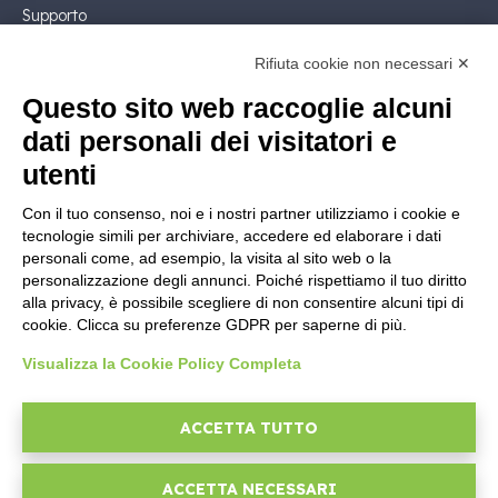
Supporto
Contatto Commerciale
Rifiuta cookie non necessari ✕
Contattaci
Segui Nios4
Questo sito web raccoglie alcuni
dati personali dei visitatori e
NOTE LEGALI
utenti
Licenza Software
Con il tuo consenso, noi e i nostri partner utilizziamo i cookie e
Documentazione contrattuale e GDPR
tecnologie simili per archiviare, accedere ed elaborare i dati
Condizioni generali di fornitura
personali come, ad esempio, la visita al sito web o la
Condizioni di vendita
personalizzazione degli annunci. Poiché rispettiamo il tuo diritto
alla privacy, è possibile scegliere di non consentire alcuni tipi di
Condizioni del servizio di supporto
cookie. Clicca su preferenze GDPR per saperne di più.
Informative Privacy
Security Policy
Visualizza la Cookie Policy Completa
Impostazioni cookie
Area legale
ACCETTA TUTTO
ACCETTA NECESSARI
© 2026
D-One Software House
-