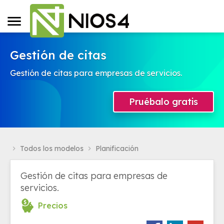
Gestión de citas
Gestión de citas para empresas de servicios.
Pruébalo gratis
Todos los modelos
Planificación
navigate_next
navigate_next
Gestión de citas para empresas de
servicios.
Precios