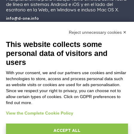
de línea en sistemas Android e iOS y en el lado del
escritorio en la Web, en Windows e incluso Mac OS X.
info@d-one.info
Reject unnecessary cookies ✕
This website collects some
personal data of visitors and
MARKETPLACE
users
Componentes ReportOne
With your consent, we and our partners use cookies and similar
Componentes PocketSell
technologies to store, access and process personal data such
Componentes D-TEC
as website visits or cookies are used for ads personalisation.
Since we respect your right to privacy, you can choose not to
Componentes Invoice4Cloud
allow certain types of cookies. Click on GDPR preferences to
Componente Adicional Ticketing
find out more.
View the Complete Cookie Policy
CREA TU SOFTWARE
Desarrollador
ACCEPT ALL