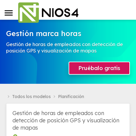
Gestión marca horas
Gestión de horas de empleados con detección de
posición GPS y visualización de mapas
Pruébalo gratis
Todos los modelos
Planificación
navigate_next
navigate_next
Gestión de horas de empleados con
detección de posición GPS y visualización
de mapas