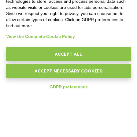
Componentes PocketSell
technologies to store, access and process personal data such
Componentes D-TEC
as website visits or cookies are used for ads personalisation.
Since we respect your right to privacy, you can choose not to
Componentes Invoice4Cloud
allow certain types of cookies. Click on GDPR preferences to
Componente Adicional Ticketing
find out more.
View the Complete Cookie Policy
CREA TU SOFTWARE
Desarrollador
ACCEPT ALL
Primeros Pasos
API
ACCEPT NECESSARY COOKIES
E-Book
Blog
GDPR preferences
COMPAÑÍA
expand_less
Sobre nosotros
Asistencia
Contactar ventas
Contactar