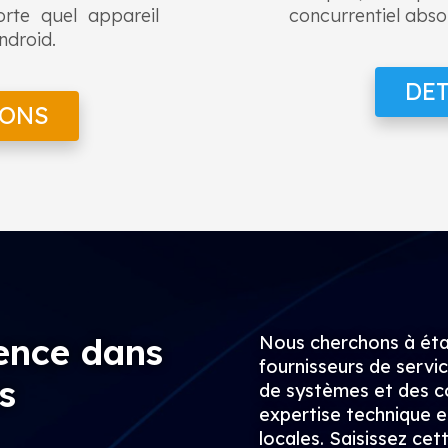
porte quel appareil
concurrentiel absol
ndroid.
DET
IONS
ence dans
Nous cherchons à étab
fournisseurs de servi
s
de systèmes et des c
expertise technique e
locales. Saisissez ce