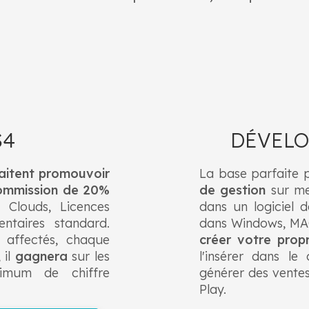
S4
DÉVELO
aitent promouvoir
La base parfaite 
ommission de 20%
de gestion
sur mes
 Clouds, Licences
dans un logiciel d
ntaires standard.
dans Windows, MAC
t affectés, chaque
créer votre pro
 il
gagnera
sur les
l'insérer dans l
nimum de chiffre
générer des vente
Play.