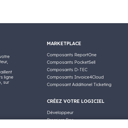
MARKETPLACE
Composants ReportOne
votre
teur,
Composants PocketSell
Composants D-TEC
aillent
rs ligne
Composants Invoice4Cloud
, sur
Composant Additionel Ticketing
CRÉEZ VOTRE LOGICIEL
Développeur
Premiers Pas
API