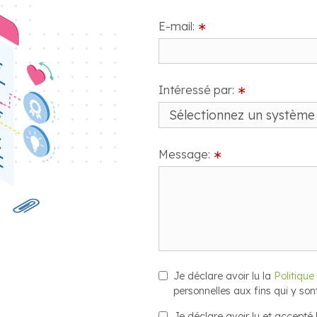
E-mail:
∗
Intéressé par:
∗
Message:
∗
Je déclare avoir lu la
Politique
personnelles aux fins qui y son
Je déclare avoir lu et accepté