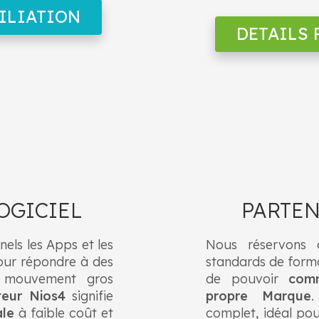
ILIATION
DETAILS 
OGICIEL
PARTE
nels les Apps et les
Nous réservons 
ur répondre à des
standards de forma
n mouvement gros
de pouvoir
comm
teur Nios4
signifie
propre Marque
.
ale
à faible coût et
complet, idéal po