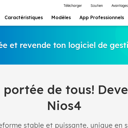
Télécharger
Soutien
Avantages
Caractéristiques
Modèles
App Professionnels
ée et revende ton logiciel de gest
 portée de tous! Dev
Nios4
eforme stable et puissante, unique en s