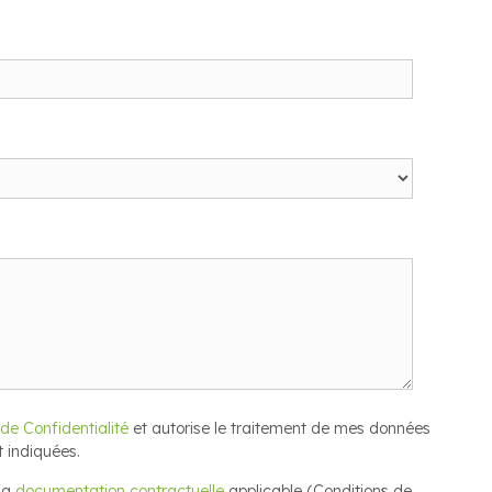
 de Confidentialité
et autorise le traitement de mes données
t indiquées.
 la
documentation contractuelle
applicable (Conditions de