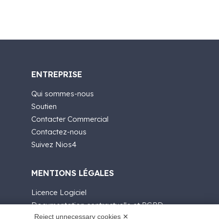
ENTREPRISE
Qui sommes-nous
Soutien
Contacter Commercial
Contactez-nous
Suivez Nios4
MENTIONS LÉGALES
Licence Logiciel
Documentation contractuelle et RGPD
Reject unnecessary cookies ✕
Conditions générales de livraison