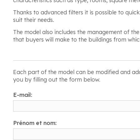
characteristics such as type, rooms, square mete
Thanks to advanced filters it is possible to quic
suit their needs.
The model also includes the management of the r
that buyers will make to the buildings from whic
Each part of the model can be modified and adapt
you by filling out the form below.
E-mail:
Prénom et nom: