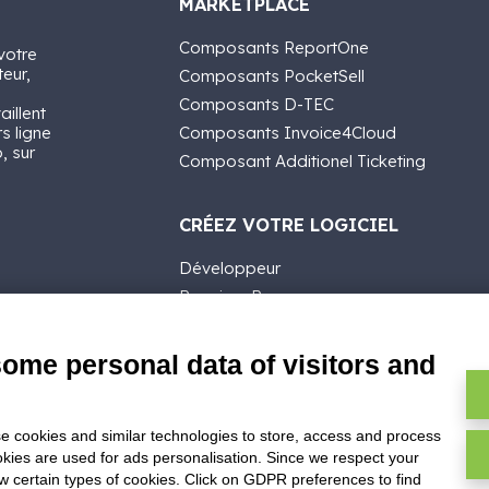
MARKETPLACE
Composants ReportOne
votre
teur,
Composants PocketSell
Composants D-TEC
aillent
rs ligne
Composants Invoice4Cloud
, sur
Composant Additionel Ticketing
CRÉEZ VOTRE LOGICIEL
Développeur
Premiers Pas
API
E-Book
some personal data of visitors and
Blog
e cookies and similar technologies to store, access and process
okies are used for ads personalisation. Since we respect your
ow certain types of cookies. Click on GDPR preferences to find