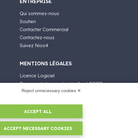
ENTREPRISE
Qui sommes-nous
Soutien
Contacter Commercial
Contactez-nous
Suivez Nios4
MENTIONS LÉGALES
Licence Logiciel
Documentation contractuelle et RGPD
Reject unnecessary cookies ✕
Conditions générales de livraison
Conditions générales de vente
Conditions du service d'assistance
ACCEPT ALL
Politiques de confidentialité
Security Policy
ACCEPT NECESSARY COOKIES
Paramètres cookie