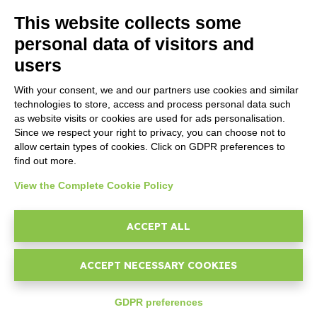
Suivez Nios4
This website collects some
personal data of visitors and
MENTIONS LÉGALES
users
Licence Logiciel
With your consent, we and our partners use cookies and similar
Documentation contractuelle et RGPD
technologies to store, access and process personal data such
Conditions générales de livraison
as website visits or cookies are used for ads personalisation.
Conditions générales de vente
Since we respect your right to privacy, you can choose not to
allow certain types of cookies. Click on GDPR preferences to
Conditions du service d'assistance
find out more.
Politiques de confidentialité
Security Policy
View the Complete Cookie Policy
Paramètres cookie
Mentions légales
ACCEPT ALL
ACCEPT NECESSARY COOKIES
© 2026
D-One Software House
-
Tous les droits sont réservés -
P.IVA: 02211990367 -
Via Genova, 12, 41012 Carpi (Mo) -
Plan du site
-
GDPR preferences
-
ZAR
R