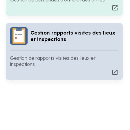
open_in_new
Gestion rapports visites des lieux
et inspections
Gestion de rapports visites des lieux et
inspections
open_in_new