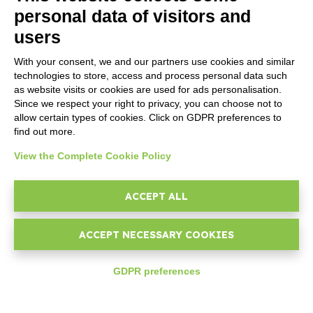
directe en ligne et hors ligne
personal data of visitors and
users
With your consent, we and our partners use cookies and similar
technologies to store, access and process personal data such
as website visits or cookies are used for ads personalisation.
Since we respect your right to privacy, you can choose not to
allow certain types of cookies. Click on GDPR preferences to
Invoice4Cloud
find out more.
View the Complete Cookie Policy
Facturation rapide, creation
XML factures, gestion devis,
calendrier écheances et
ACCEPT ALL
entrepôts.
ACCEPT NECESSARY COOKIES
GDPR preferences