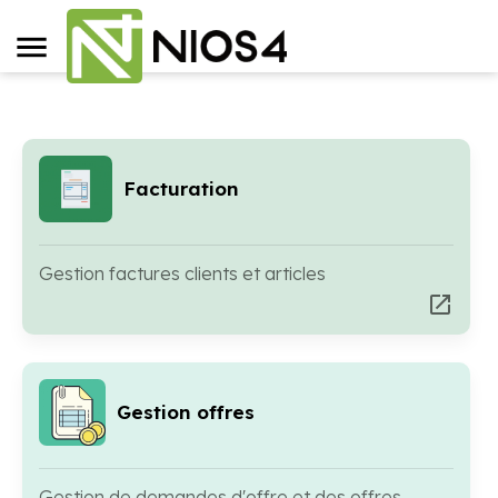
Facturation
Gestion factures clients et articles
open_in_new
Gestion offres
Gestion de demandes d'offre et des offres