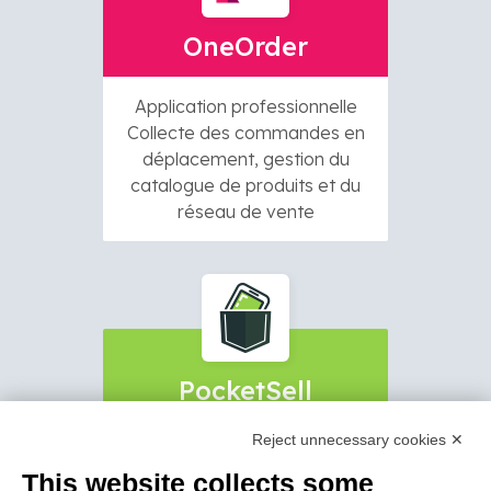
OneOrder
Application professionnelle
Collecte des commandes en
déplacement, gestion du
catalogue de produits et du
réseau de vente
PocketSell
Reject unnecessary cookies ✕
Collecte de Commandes,
copie commission et vente
This website collects some