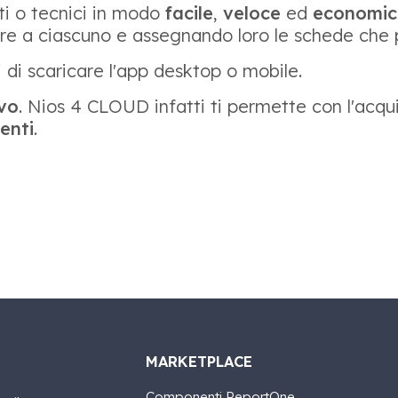
i o tecnici in modo
facile
,
veloce
ed
economic
ire a ciascuno e assegnando loro le schede che 
li di scaricare l'app desktop o mobile.
ivo
. Nios 4 CLOUD infatti ti permette con l'acquisto
tenti
.
MARKETPLACE
Componenti ReportOne