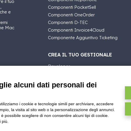
 il tuo
,
Componenti PocketSell
iche e
Componenti OneOrder
temi
Componenti D-TEC
che Mac
Componenti Invoice4Cloud
Componente Aggiuntivo Ticketing
CREA IL TUO GESTIONALE
Developer
Primi passi
API
lie alcuni dati personali dei
E-Book
Blog
utilizziamo i cookie e tecnologie simili per archiviare, accedere
pio, la visita al sito web o la personalizzazione degli annunci.
, è possibile scegliere di non consentire alcuni tipi di cookie.
 più.