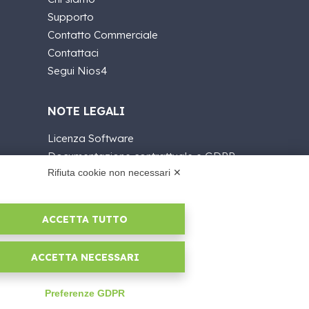
Supporto
Contatto Commerciale
Contattaci
Segui Nios4
NOTE LEGALI
Licenza Software
Documentazione contrattuale e GDPR
Rifiuta cookie non necessari ✕
Condizioni generali di fornitura
Condizioni di vendita
Condizioni del servizio di supporto
ACCETTA TUTTO
Informative Privacy
Security Policy
ACCETTA NECESSARI
Impostazioni cookie
Area legale
Preferenze GDPR