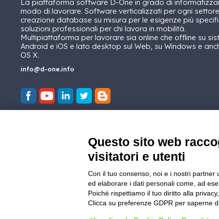
La piattaforma software D-One in grado di informatizzare
modo di lavorare. Software verticalizzati per ogni settore
creazione database su misura per le esigenze più specif
soluzioni professionali per chi lavora in mobilità.
Multipiattaforma per lavorare sia online che offline su sis
Android e iOS e lato desktop sul Web, su Windows e an
OS X.
info@d-one.info
Questo sito web raccog
visitatori e utenti
Con il tuo consenso, noi e i nostri partner 
ed elaborare i dati personali come, ad esem
Poiché rispettiamo il tuo diritto alla privacy
Clicca su preferenze GDPR per saperne di