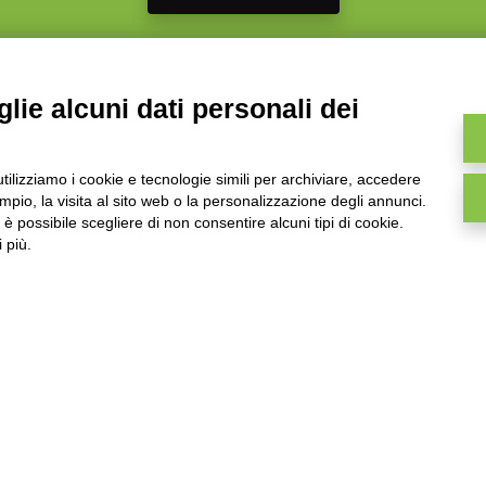
lie alcuni dati personali dei
MARKETPLACE
utilizziamo i cookie e tecnologie simili per archiviare, accedere
Componenti ReportOne
pio, la visita al sito web o la personalizzazione degli annunci.
 il tuo
, è possibile scegliere di non consentire alcuni tipi di cookie.
,
Componenti PocketSell
iche e
 più.
Componenti OneOrder
temi
Componenti D-TEC
che Mac
Componenti Invoice4Cloud
Componente Aggiuntivo Ticketing
CREA IL TUO GESTIONALE
Developer
Primi passi