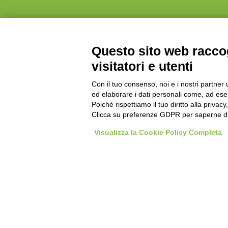
Questo sito web raccog
visitatori e utenti
Con il tuo consenso, noi e i nostri partner 
ed elaborare i dati personali come, ad esem
La piattaforma software D-One in grado di informatizzare
Poiché rispettiamo il tuo diritto alla privacy
modo di lavorare. Software verticalizzati per ogni settore
creazione database su misura per le esigenze più specif
Clicca su preferenze GDPR per saperne di
soluzioni professionali per chi lavora in mobilità.
Multipiattaforma per lavorare sia online che offline su sis
Visualizza la Cookie Policy Completa
Android e iOS e lato desktop sul Web, su Windows e an
OS X.
info@d-one.info