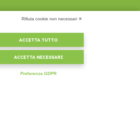
Rifiuta cookie non necessari ✕
ACCETTA TUTTO
AZIENDA
ACCETTA NECESSARI
Chi siamo
Supporto
Contatto Commerciale
Preferenze GDPR
Contattaci
Segui Nios4
NOTE LEGALI
expand_less
Licenza Software
Documentazione contrattuale e GDPR
Condizioni generali di fornitura