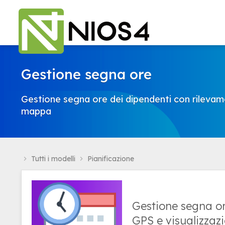
Gestione segna ore
Gestione segna ore dei dipendenti con rilevam
mappa
Tutti i modelli
Pianificazione
navigate_next
navigate_next
Gestione segna or
GPS e visualizza