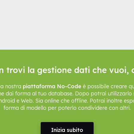
 trovi la gestione dati che vuoi, 
lla nostra
piattaforma No-Code
è possibile creare qu
he dai forma al tuo database. Dopo potrai utilizzarlo s
roid e Web. Sia online che offline. Potrai inoltre esp
forma di modello per poterlo condividere con altri.
Inizia subito