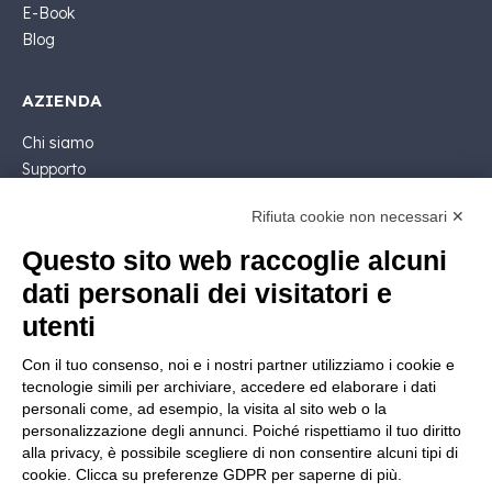
E-Book
Blog
AZIENDA
Chi siamo
Supporto
Contatto Commerciale
Rifiuta cookie non necessari ✕
Contattaci
Segui Nios4
Questo sito web raccoglie alcuni
dati personali dei visitatori e
NOTE LEGALI
utenti
Licenza Software
Con il tuo consenso, noi e i nostri partner utilizziamo i cookie e
Documentazione contrattuale e GDPR
tecnologie simili per archiviare, accedere ed elaborare i dati
Condizioni generali di fornitura
personali come, ad esempio, la visita al sito web o la
Condizioni di vendita
personalizzazione degli annunci. Poiché rispettiamo il tuo diritto
alla privacy, è possibile scegliere di non consentire alcuni tipi di
Condizioni del servizio di supporto
cookie. Clicca su preferenze GDPR per saperne di più.
Informative Privacy